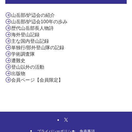
山岳部/炉辺会の紹介
山岳部/炉辺会100年の歩み
歴代山岳部長人物詩
海外登山記録
主な国内登山記録
単独行/部外登山隊の記録
学術調査隊
遭難史
登山以外の活動
出版物
会員ページ【会員限定】
プライバシーポリシー
免責事項