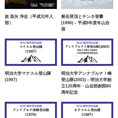
故 染矢 浄志（平成元年入
剱岳登頂とチンネ登攀
部）
(1996) – 平成8年度冬山合
宿
明治大学マナスル登山隊
明治大学アンナプルナⅠ峰
(1997)
登山隊(2003) – 明治大学創
立120周年・山岳部創部80
周年記念