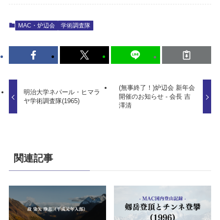
MAC・炉辺会
学術調査隊
(無事終了！)炉辺会 新年会
明治大学ネパール・ヒマラ
開催のお知らせ - 会長 吉
ヤ学術調査隊(1965)
澤清
関連記事