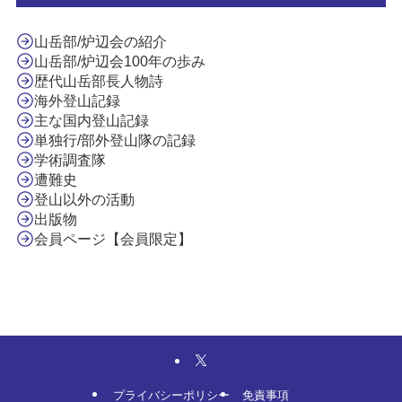
山岳部/炉辺会の紹介
山岳部/炉辺会100年の歩み
歴代山岳部長人物詩
海外登山記録
主な国内登山記録
単独行/部外登山隊の記録
学術調査隊
遭難史
登山以外の活動
出版物
会員ページ【会員限定】
プライバシーポリシー
免責事項