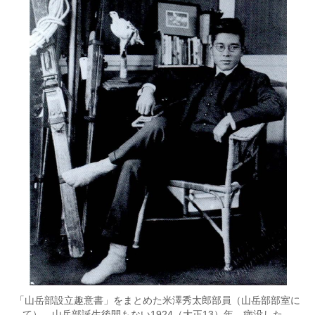
「山岳部設立趣意書」をまとめた米澤秀太郎部員（山岳部部室に
て）。山岳部誕生後間もない1924（大正13）年、病没した。