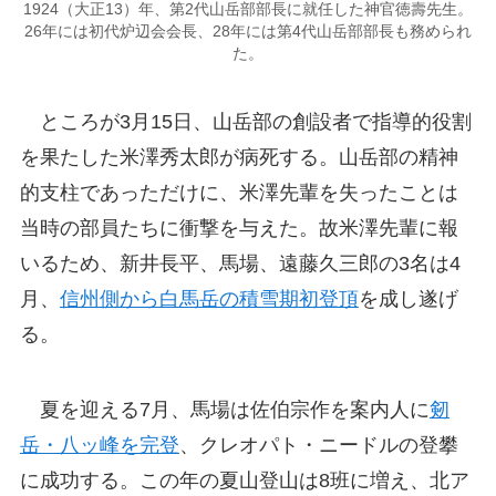
1924（大正13）年、第2代山岳部部長に就任した神官徳壽先生。
26年には初代炉辺会会長、28年には第4代山岳部部長も務められ
た。
ところが3月15日、山岳部の創設者で指導的役割
を果たした米澤秀太郎が病死する。山岳部の精神
的支柱であっただけに、米澤先輩を失ったことは
当時の部員たちに衝撃を与えた。故米澤先輩に報
いるため、新井長平、馬場、遠藤久三郎の3名は4
月、
信州側から白馬岳の積雪期初登頂
を成し遂げ
る。
夏を迎える7月、馬場は佐伯宗作を案内人に
剱
岳・八ッ峰を完登
、クレオパト・ニードルの登攀
に成功する。この年の夏山登山は8班に増え、北ア