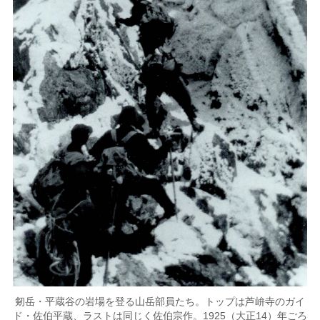
剱岳・平蔵谷の岩場を登る山岳部員たち。トップは芦峅寺のガイ
ド・佐伯平蔵、ラストは同じく佐伯宗作。1925（大正14）年ごろ