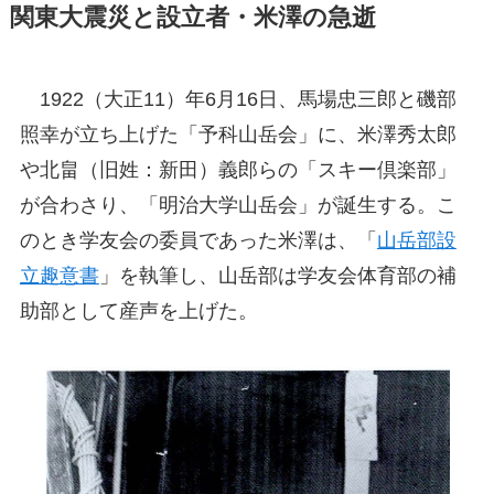
関東大震災と設立者・米澤の急逝
1922（大正11）年6月16日、馬場忠三郎と磯部
照幸が立ち上げた「予科山岳会」に、米澤秀太郎
や北畠（旧姓：新田）義郎らの「スキー倶楽部」
が合わさり、「明治大学山岳会」が誕生する。こ
のとき学友会の委員であった米澤は、「
山岳部設
立趣意書
」を執筆し、山岳部は学友会体育部の補
助部として産声を上げた。