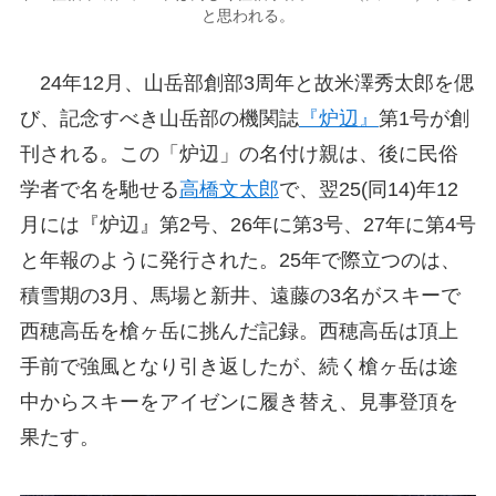
と思われる。
24年12月、山岳部創部3周年と故米澤秀太郎を偲
び、記念すべき山岳部の機関誌
『炉辺』
第1号が創
刊される。この「炉辺」の名付け親は、後に民俗
学者で名を馳せる
高橋文太郎
で、翌25(同14)年12
月には『炉辺』第2号、26年に第3号、27年に第4号
と年報のように発行された。25年で際立つのは、
積雪期の3月、馬場と新井、遠藤の3名がスキーで
西穂高岳を槍ヶ岳に挑んだ記録。西穂高岳は頂上
手前で強風となり引き返したが、続く槍ヶ岳は途
中からスキーをアイゼンに履き替え、見事登頂を
果たす。