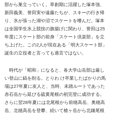
部から巣立っていく。草創期に活躍した塚本強、
新田義美、誉田実や遠藤たちが、スキーの行き帰
り、氷が張った湖や沼でスケートを嗜んだ。塚本
は全国学生氷上競技の旗揚げに関わり、誉田は25
年度にスケート部の前身「スケート倶楽部」を立
ち上げた。この2人が現在ある「明大スケート部」
誕生の立役者と言っても過言ではない。
時代が「昭和」になると、各大学山岳部は厳し
い登山に鎬を削る。とりわ け卒業したばかりの馬
場は27年夏に友人と、当時、未踏ルートであった
赤石岳から延びる硫黄尾根の初完登に成功する。
さらに翌28年夏には北尾根から前穂高岳、奥穂高
岳、北穂高岳を登攀、続いて槍ヶ岳から北鎌尾根