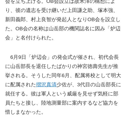
会を立ち上げる。OB会設立は故米澤の構想によ
り、彼の遺志を受け継いだ上田謙之助、塚本強、
新田義郎、村上良智が発起人となりOB会を設立し
た。OB会の名称は山岳部の機関誌名に因み「炉辺
会」と名付けられた。
6月9日「炉辺会」の発会式が催され、初代会長
に山岳部長を退任したばかりの神宮徳壽先生が推
挙される。そうした同年6月、配属将校として明大
に配属された
摺沢真清
少佐が、3代目の山岳部長に
就任する。彼は軍人という威厳を見せず気軽に部
員たちと接し、陸地測量部に案内するなど協力を
惜しまなかった。