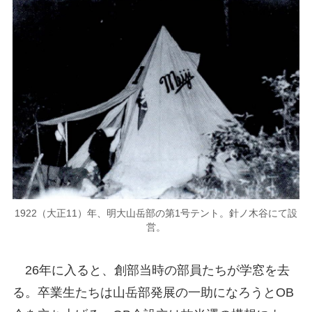
1922（大正11）年、明大山岳部の第1号テント。針ノ木谷にて設
営。
26年に入ると、創部当時の部員たちが学窓を去
る。卒業生たちは山岳部発展の一助になろうとOB