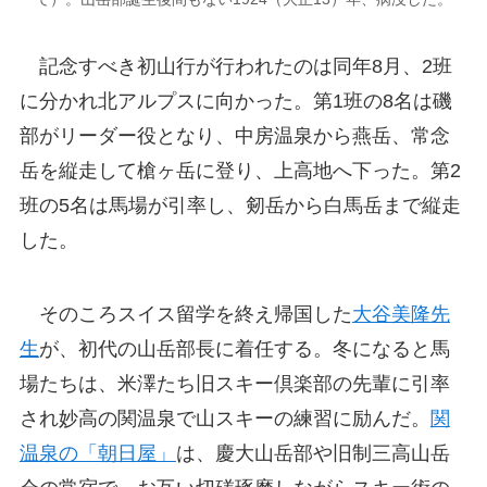
記念すべき初山行が行われたのは同年8月、2班
に分かれ北アルプスに向かった。第1班の8名は磯
部がリーダー役となり、中房温泉から燕岳、常念
岳を縦走して槍ヶ岳に登り、上高地へ下った。第2
班の5名は馬場が引率し、剱岳から白馬岳まで縦走
した。
そのころスイス留学を終え帰国した
大谷美隆先
生
が、初代の山岳部長に着任する。冬になると馬
場たちは、米澤たち旧スキー倶楽部の先輩に引率
され妙高の関温泉で山スキーの練習に励んだ。
関
温泉の「朝日屋」
は、慶大山岳部や旧制三高山岳